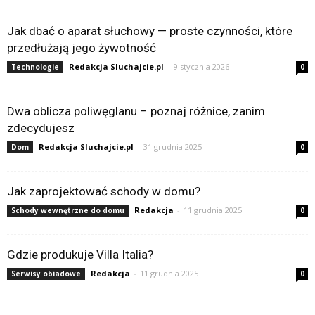
Jak dbać o aparat słuchowy — proste czynności, które
przedłużają jego żywotność
Redakcja Sluchajcie.pl
-
9 stycznia 2026
Technologie
0
Dwa oblicza poliwęglanu – poznaj różnice, zanim
zdecydujesz
Redakcja Sluchajcie.pl
-
31 grudnia 2025
Dom
0
Jak zaprojektować schody w domu?
Redakcja
-
11 grudnia 2025
Schody wewnętrzne do domu
0
Gdzie produkuje Villa Italia?
Redakcja
-
11 grudnia 2025
Serwisy obiadowe
0