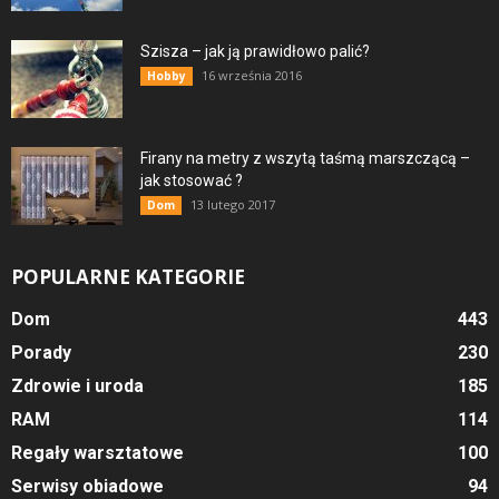
Szisza – jak ją prawidłowo palić?
16 września 2016
Hobby
Firany na metry z wszytą taśmą marszczącą –
jak stosować ?
13 lutego 2017
Dom
POPULARNE KATEGORIE
Dom
443
Porady
230
Zdrowie i uroda
185
RAM
114
Regały warsztatowe
100
Serwisy obiadowe
94