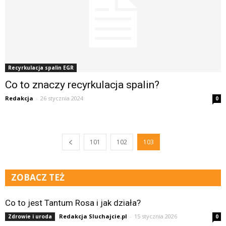
Recyrkulacja spalin EGR
Co to znaczy recyrkulacja spalin?
Redakcja
-
26 stycznia 2024
0
101
102
103
ZOBACZ TEŻ
Co to jest Tantum Rosa i jak działa?
Redakcja Sluchajcie.pl
-
15 stycznia 2026
Zdrowie i uroda
0