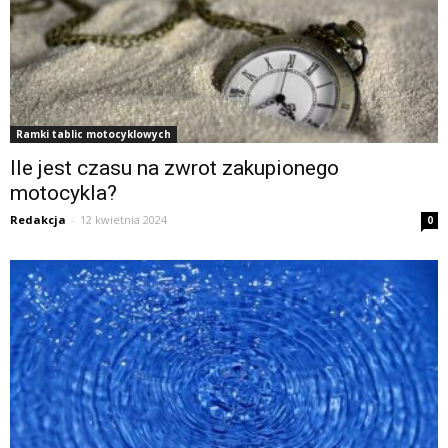
Ramki tablic motocyklowych
Ile jest czasu na zwrot zakupionego
motocykla?
Redakcja
-
12 kwietnia 2024
0