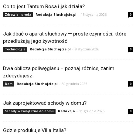
Co to jest Tantum Rosa i jak działa?
Redakcja Sluchajcie.pl
-
15 stycznia 2026
Zdrowie i uroda
0
Jak dbać o aparat słuchowy — proste czynności, które
przedłużają jego żywotność
Redakcja Sluchajcie.pl
-
9 stycznia 2026
Technologie
0
Dwa oblicza poliwęglanu – poznaj różnice, zanim
zdecydujesz
Redakcja Sluchajcie.pl
-
31 grudnia 2025
Dom
0
Jak zaprojektować schody w domu?
Redakcja
-
11 grudnia 2025
Schody wewnętrzne do domu
0
Gdzie produkuje Villa Italia?