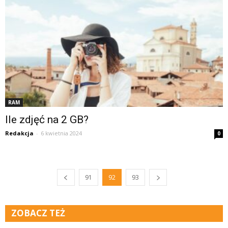
RAM
Ile zdjęć na 2 GB?
Redakcja
-
6 kwietnia 2024
0
91
92
93
ZOBACZ TEŻ