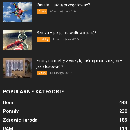
Piniata – jak ją przygotować?
24 września 2016
Dom
Szisza – jak ją prawidłowo palić?
16 września 2016
Hobby
Firany na metry z wszytą taśmą marszczącą –
jak stosować ?
13 lutego 2017
Dom
POPULARNE KATEGORIE
Dom
443
Porady
230
Zdrowie i uroda
185
RAM
114