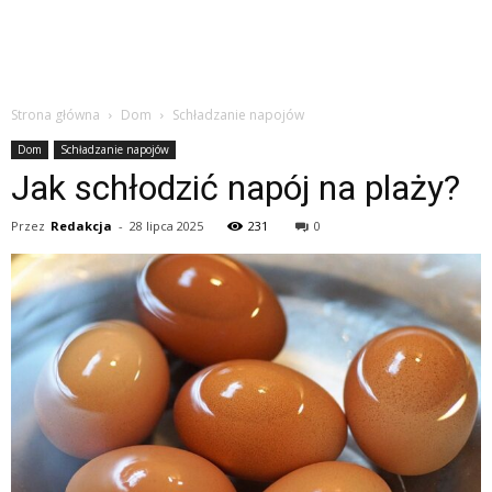
Strona główna
Dom
Schładzanie napojów
Dom
Schładzanie napojów
Jak schłodzić napój na plaży?
Przez
Redakcja
-
28 lipca 2025
231
0