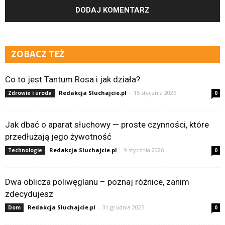
ZOBACZ TEŻ
Co to jest Tantum Rosa i jak działa?
Redakcja Sluchajcie.pl
-
15 stycznia 2026
Zdrowie i uroda
0
Jak dbać o aparat słuchowy — proste czynności, które
przedłużają jego żywotność
Redakcja Sluchajcie.pl
-
9 stycznia 2026
Technologie
0
Dwa oblicza poliwęglanu – poznaj różnice, zanim
zdecydujesz
Redakcja Sluchajcie.pl
-
31 grudnia 2025
Dom
0