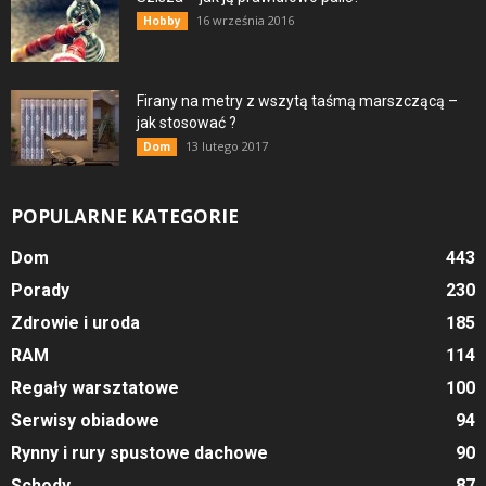
16 września 2016
Hobby
Firany na metry z wszytą taśmą marszczącą –
jak stosować ?
13 lutego 2017
Dom
POPULARNE KATEGORIE
Dom
443
Porady
230
Zdrowie i uroda
185
RAM
114
Regały warsztatowe
100
Serwisy obiadowe
94
Rynny i rury spustowe dachowe
90
Schody
87