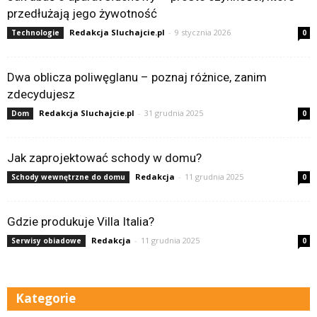
przedłużają jego żywotność
Redakcja Sluchajcie.pl
-
9 stycznia 2026
Technologie
0
Dwa oblicza poliwęglanu – poznaj różnice, zanim
zdecydujesz
Redakcja Sluchajcie.pl
-
31 grudnia 2025
Dom
0
Jak zaprojektować schody w domu?
Redakcja
-
11 grudnia 2025
Schody wewnętrzne do domu
0
Gdzie produkuje Villa Italia?
Redakcja
-
11 grudnia 2025
Serwisy obiadowe
0
Kategorie