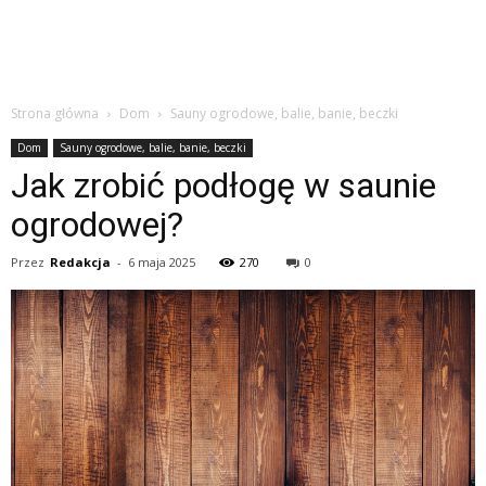
Strona główna
Dom
Sauny ogrodowe, balie, banie, beczki
Dom
Sauny ogrodowe, balie, banie, beczki
Jak zrobić podłogę w saunie
ogrodowej?
Przez
Redakcja
-
6 maja 2025
270
0