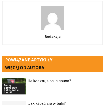
Redakcja
POWIĄZANE ARTYKUŁY
WIĘCEJ OD AUTORA
Ile kosztuje balia sauna?
Sauny
ogrodowe,
balie, banie,
beczki
Jak kąpać się w balii?