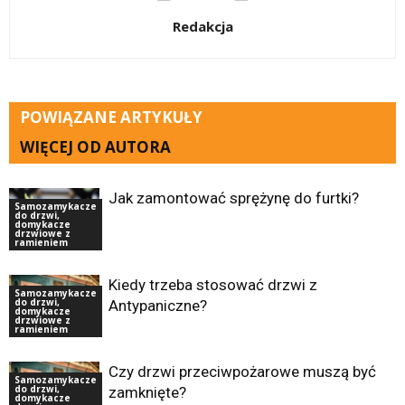
Redakcja
POWIĄZANE ARTYKUŁY
WIĘCEJ OD AUTORA
Jak zamontować sprężynę do furtki?
Samozamykacze
do drzwi,
domykacze
drzwiowe z
ramieniem
Kiedy trzeba stosować drzwi z
Samozamykacze
do drzwi,
Antypaniczne?
domykacze
drzwiowe z
ramieniem
Czy drzwi przeciwpożarowe muszą być
Samozamykacze
do drzwi,
zamknięte?
domykacze