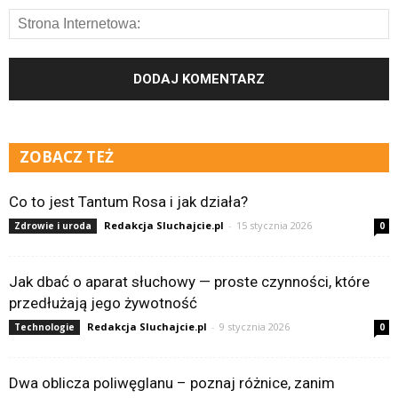
ZOBACZ TEŻ
Co to jest Tantum Rosa i jak działa?
Redakcja Sluchajcie.pl
-
15 stycznia 2026
Zdrowie i uroda
0
Jak dbać o aparat słuchowy — proste czynności, które
przedłużają jego żywotność
Redakcja Sluchajcie.pl
-
9 stycznia 2026
Technologie
0
Dwa oblicza poliwęglanu – poznaj różnice, zanim