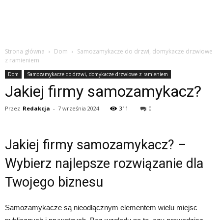
Strona główna
Dom
Samozamykacze do drzwi, domykacze drzwiowe
z ramieniem
Dom
Samozamykacze do drzwi, domykacze drzwiowe z ramieniem
Jakiej firmy samozamykacz?
Przez
Redakcja
-
7 września 2024
311
0
Jakiej firmy samozamykacz? –
Wybierz najlepsze rozwiązanie dla
Twojego biznesu
Samozamykacze są nieodłącznym elementem wielu miejsc