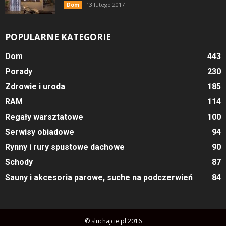
13 lutego 2017
Dom
POPULARNE KATEGORIE
Dom
443
Porady
230
Zdrowie i uroda
185
RAM
114
Regały warsztatowe
100
Serwisy obiadowe
94
Rynny i rury spustowe dachowe
90
Schody
87
Sauny i akcesoria parowe, suche na podczerwień
84
© sluchajcie.pl 2016