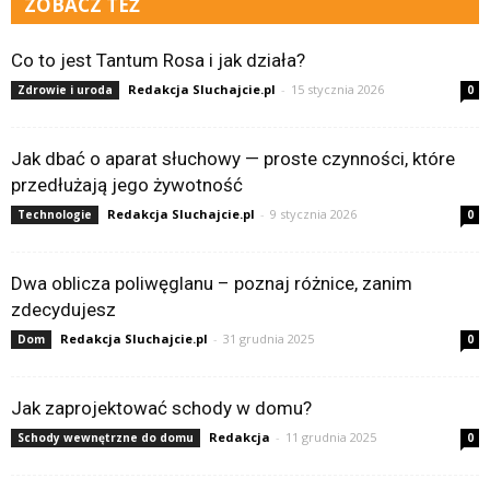
ZOBACZ TEŻ
Co to jest Tantum Rosa i jak działa?
Redakcja Sluchajcie.pl
-
15 stycznia 2026
Zdrowie i uroda
0
Jak dbać o aparat słuchowy — proste czynności, które
przedłużają jego żywotność
Redakcja Sluchajcie.pl
-
9 stycznia 2026
Technologie
0
Dwa oblicza poliwęglanu – poznaj różnice, zanim
zdecydujesz
Redakcja Sluchajcie.pl
-
31 grudnia 2025
Dom
0
Jak zaprojektować schody w domu?
Redakcja
-
11 grudnia 2025
Schody wewnętrzne do domu
0