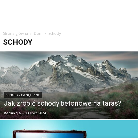
Strona główna
Dom
Schody
SCHODY
SCHODY ZEWNĘTRZNE
Jak zrobić schody betonowe na taras?
Redakcja
-
13 lipca 2024