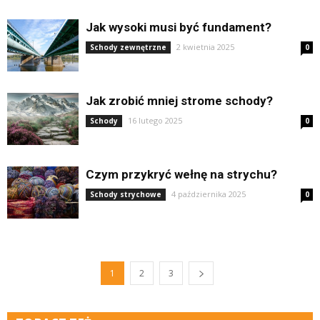
Jak wysoki musi być fundament?
2 kwietnia 2025
Schody zewnętrzne
0
Jak zrobić mniej strome schody?
16 lutego 2025
Schody
0
Czym przykryć wełnę na strychu?
4 października 2025
Schody strychowe
0
1
2
3