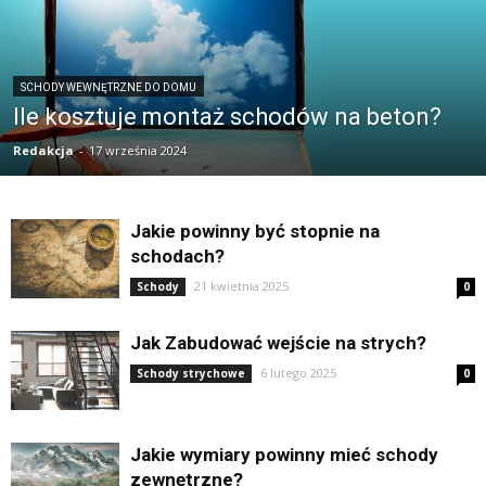
SCHODY WEWNĘTRZNE DO DOMU
Ile kosztuje montaż schodów na beton?
Redakcja
-
17 września 2024
Jakie powinny być stopnie na
schodach?
21 kwietnia 2025
Schody
0
Jak Zabudować wejście na strych?
6 lutego 2025
Schody strychowe
0
Jakie wymiary powinny mieć schody
zewnętrzne?