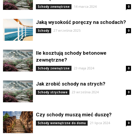
14 marca 2024
Schody zewnętrzne
0
Jaką wysokość poręczy na schodach?
27 września 2025
Schody
0
Ile kosztują schody betonowe
zewnętrzne?
23 maja 2024
Schody zewnętrzne
0
Jak zrobić schody na strych?
23 września 2024
Schody strychowe
0
Czy schody muszą mieć duszę?
21 lipca 2024
Schody wewnętrzne do domu
0