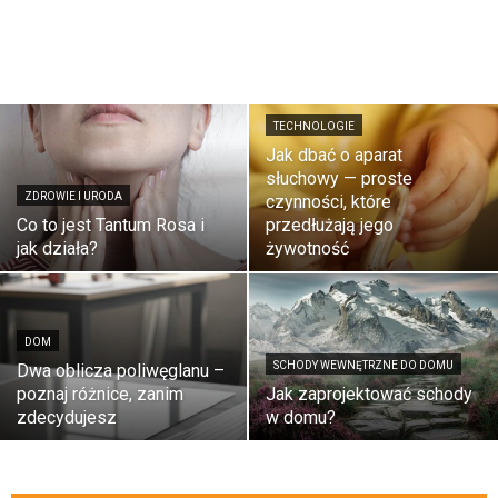
TECHNOLOGIE
Jak dbać o aparat
słuchowy — proste
ZDROWIE I URODA
czynności, które
Co to jest Tantum Rosa i
przedłużają jego
jak działa?
żywotność
DOM
SCHODY WEWNĘTRZNE DO DOMU
Dwa oblicza poliwęglanu –
poznaj różnice, zanim
Jak zaprojektować schody
zdecydujesz
w domu?