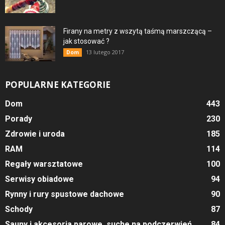
Firany na metry z wszytą taśmą marszczącą –
jak stosować ?
13 lutego 2017
Dom
POPULARNE KATEGORIE
Dom
443
Porady
230
Zdrowie i uroda
185
RAM
114
Regały warsztatowe
100
Serwisy obiadowe
94
Rynny i rury spustowe dachowe
90
Schody
87
Sauny i akcesoria parowe, suche na podczerwień
84