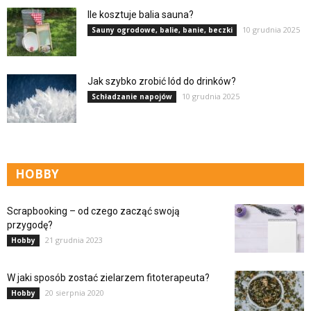
Ile kosztuje balia sauna?
10 grudnia 2025
Sauny ogrodowe, balie, banie, beczki
Jak szybko zrobić lód do drinków?
10 grudnia 2025
Schładzanie napojów
HOBBY
Scrapbooking – od czego zacząć swoją
przygodę?
21 grudnia 2023
Hobby
W jaki sposób zostać zielarzem fitoterapeuta?
20 sierpnia 2020
Hobby