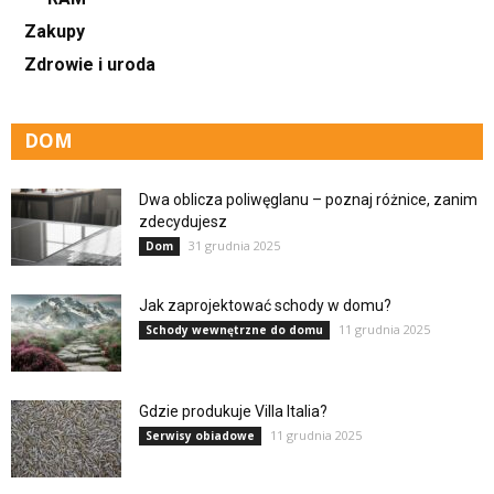
Zakupy
Zdrowie i uroda
DOM
Dwa oblicza poliwęglanu – poznaj różnice, zanim
zdecydujesz
31 grudnia 2025
Dom
Jak zaprojektować schody w domu?
11 grudnia 2025
Schody wewnętrzne do domu
Gdzie produkuje Villa Italia?
11 grudnia 2025
Serwisy obiadowe