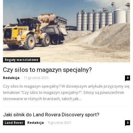
Regały warsztatowe
Czy silos to magazyn specjalny?
Redakcja
-
11 grudnia 2025
0
Czy silos to magazyn specjalny? W dzisiejszym artykule przyjrzymy się
tematowi "Czy silos to magazyn specjalny?". Silosy są powszechnie
stosowane w różnych branżach, takich jak...
Jaki silnik do Land Rovera Discovery sport?
Redakcja
-
9 grudnia 2025
Land Rover
0