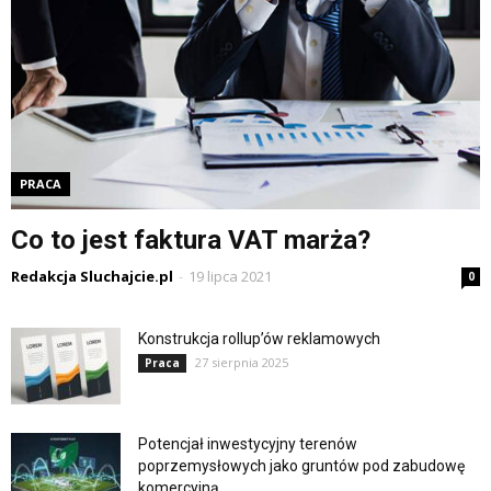
PRACA
Co to jest faktura VAT marża?
Redakcja Sluchajcie.pl
-
19 lipca 2021
0
Konstrukcja rollup’ów reklamowych
27 sierpnia 2025
Praca
Potencjał inwestycyjny terenów
poprzemysłowych jako gruntów pod zabudowę
komercyjną