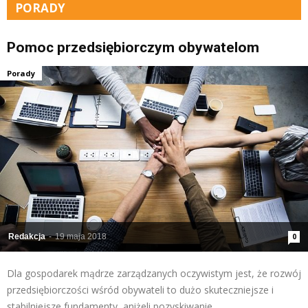
PORADY
Pomoc przedsiębiorczym obywatelom
Porady
Redakcja
-
19 maja 2018
0
Dla gospodarek mądrze zarządzanych oczywistym jest, że rozwój
przedsiębiorczości wśród obywateli to dużo skuteczniejsze i
stabilniejsze fundamenty, aniżeli pozyskiwanie