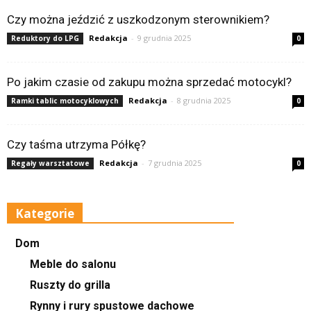
Czy można jeździć z uszkodzonym sterownikiem?
Redakcja
-
9 grudnia 2025
Reduktory do LPG
0
Po jakim czasie od zakupu można sprzedać motocykl?
Redakcja
-
8 grudnia 2025
Ramki tablic motocyklowych
0
Czy taśma utrzyma Półkę?
Redakcja
-
7 grudnia 2025
Regały warsztatowe
0
Kategorie
Dom
Meble do salonu
Ruszty do grilla
Rynny i rury spustowe dachowe