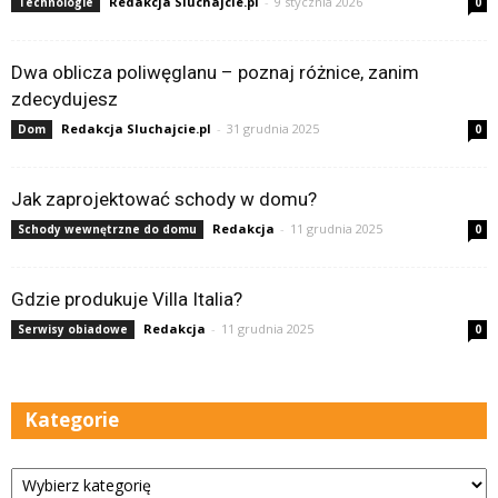
Redakcja Sluchajcie.pl
-
9 stycznia 2026
Technologie
0
Dwa oblicza poliwęglanu – poznaj różnice, zanim
zdecydujesz
Redakcja Sluchajcie.pl
-
31 grudnia 2025
Dom
0
Jak zaprojektować schody w domu?
Redakcja
-
11 grudnia 2025
Schody wewnętrzne do domu
0
Gdzie produkuje Villa Italia?
Redakcja
-
11 grudnia 2025
Serwisy obiadowe
0
Kategorie
Kategorie