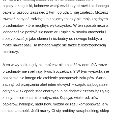
pojedyncze guziki, kolorowe wstążeczki czy skrawki ozdobnego
papieru. Spróbuj zaszaleć z tym, co uda Ci się znaleźć. Możesz
również zapytać rodzinę lub znajomych, czy nie mają zbędnych
przedmiotów, które mógłbyś wykorzystać. W ten sposób można
jednocześnie pozbyć się nadmiaru rupieci w swoim otoczeniu i
spożytkować je jako element niezbędny do nowego hobby, a
może nawet pasji. Ta metoda wiąże się także z oszczędnością
pieniędzy.
A co w wypadku, gdy nie możesz nic znaleźć w domu? A może
przedmioty nie spełniają Twoich oczekiwań? W tym wypadku nie
pozostaje nic innego niż zrobienie porządnych zakupów. Warto
zacząć od przejrzenia ofert internetowych – często są bogatsze
od tych w sklepach stacjonarnych, a na dodatek często łączą się
z innymi elementami tematycznie. Kupując wiele rodzajów
papierów, naklejek, nadruków, można od razu komponować je w
schludną całość. Jeśli marzy Ci się ambitny scrapbooking, sklep