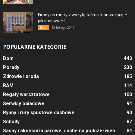
Firany na metry z wszytą taśmą marszczącą –
jak stosować ?
13 lutego 2017
Dom
POPULARNE KATEGORIE
Dom
443
Porady
230
Zdrowie i uroda
185
RAM
114
Regały warsztatowe
100
Serwisy obiadowe
94
Rynny i rury spustowe dachowe
90
Schody
87
Sauny i akcesoria parowe, suche na podczerwień
84