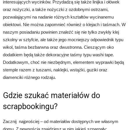
interesujących wycinków. Przydadzą się także linijka i ołówek
oraz nożyczki, a także nożyczki z ozdobnymi ostrzami,
pozwalającymi na nadanie różnych kształtów wycinanemu
obiektowi. Nie można zapomnieć również o klejach i taśmach. W
naszym posiadaniu powinien znaleźć się nie tylko zwykły klej
szkolny w sztyfcie, ale także jego mocniejszy odpowiednik typu
wikol, taśma bezbarwna oraz dwustronna. Cieszącym oko
dodatkiem będą także dekoracyjne taśmy typu washi tape.
Dodatkowym, choć nie niezbędnym, elementem wyprawki będą
stemple razem z tuszami, naklejki, wstążki, guziki oraz
diamenciki różnego rodzaju.
Gdzie szukać materiałów do
scrapbookingu?
Zacznij najprościej – od materiałów dostępnych we własnym
domu. Z pewnością znajdziesz w nim jakieś szpargały: