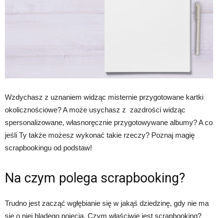
Wzdychasz z uznaniem widząc misternie przygotowane kartki
okolicznościowe? A może usychasz z zazdrości widząc
spersonalizowane, własnoręcznie przygotowywane albumy? A co
jeśli Ty także możesz wykonać takie rzeczy? Poznaj magię
scrapbookingu od podstaw!
Na czym polega scrapbooking?
Trudno jest zacząć wgłębianie się w jakąś dziedzinę, gdy nie ma
się o niej bladego pojęcia. Czym właściwie jest scrapbooking?