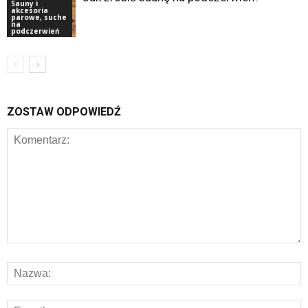
Sauny i
akcesoria
parowe, suche
na
podczerwień
ZOSTAW ODPOWIEDŹ