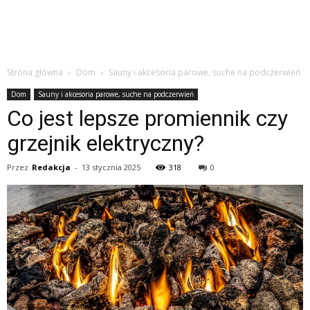
Strona główna
Dom
Sauny i akcesoria parowe, suche na podczerwień
Dom
Sauny i akcesoria parowe, suche na podczerwień
Co jest lepsze promiennik czy
grzejnik elektryczny?
Przez
Redakcja
-
13 stycznia 2025
318
0