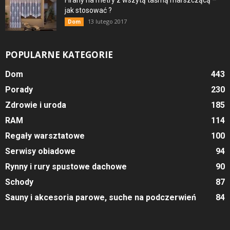
Firany na metry z wszytą taśmą marszczącą –
jak stosować ?
13 lutego 2017
Dom
POPULARNE KATEGORIE
Dom
443
Porady
230
Zdrowie i uroda
185
RAM
114
Regały warsztatowe
100
Serwisy obiadowe
94
Rynny i rury spustowe dachowe
90
Schody
87
Sauny i akcesoria parowe, suche na podczerwień
84