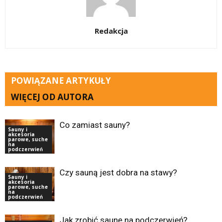
Redakcja
POWIĄZANE ARTYKUŁY
WIĘCEJ OD AUTORA
Co zamiast sauny?
Sauny i
akcesoria
parowe, suche
na
podczerwień
Czy sauną jest dobra na stawy?
Sauny i
akcesoria
parowe, suche
na
podczerwień
Jak zrobić saunę na podczerwień?