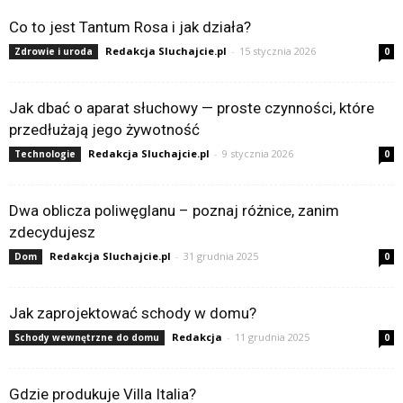
Co to jest Tantum Rosa i jak działa?
Redakcja Sluchajcie.pl
-
15 stycznia 2026
Zdrowie i uroda
0
Jak dbać o aparat słuchowy — proste czynności, które
przedłużają jego żywotność
Redakcja Sluchajcie.pl
-
9 stycznia 2026
Technologie
0
Dwa oblicza poliwęglanu – poznaj różnice, zanim
zdecydujesz
Redakcja Sluchajcie.pl
-
31 grudnia 2025
Dom
0
Jak zaprojektować schody w domu?
Redakcja
-
11 grudnia 2025
Schody wewnętrzne do domu
0
Gdzie produkuje Villa Italia?