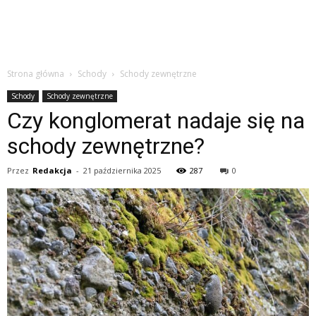
Strona główna
Schody
Schody zewnętrzne
Schody
Schody zewnętrzne
Czy konglomerat nadaje się na
schody zewnętrzne?
Przez
Redakcja
-
21 października 2025
287
0