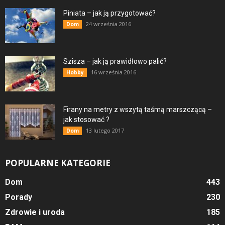
Piniata – jak ją przygotować?
24 września 2016
Dom
Szisza – jak ją prawidłowo palić?
16 września 2016
Hobby
Firany na metry z wszytą taśmą marszczącą –
jak stosować ?
13 lutego 2017
Dom
POPULARNE KATEGORIE
Dom
443
Porady
230
Zdrowie i uroda
185