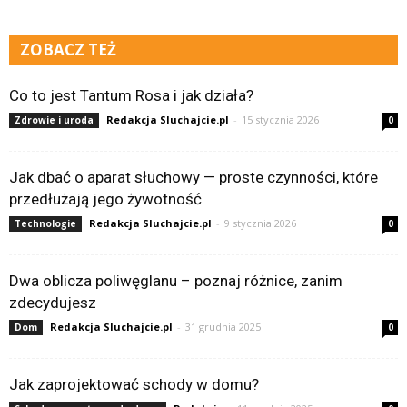
ZOBACZ TEŻ
Co to jest Tantum Rosa i jak działa?
Redakcja Sluchajcie.pl
-
15 stycznia 2026
Zdrowie i uroda
0
Jak dbać o aparat słuchowy — proste czynności, które
przedłużają jego żywotność
Redakcja Sluchajcie.pl
-
9 stycznia 2026
Technologie
0
Dwa oblicza poliwęglanu – poznaj różnice, zanim
zdecydujesz
Redakcja Sluchajcie.pl
-
31 grudnia 2025
Dom
0
Jak zaprojektować schody w domu?