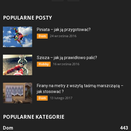
POPULARNE POSTY
Piniata – jak ją przygotować?
24 września 2016
Dom
Szisza – jak ją prawidłowo palić?
16 września 2016
Hobby
Firany na metry z wszytą taśmą marszczącą –
jak stosować ?
13 lutego 2017
Dom
POPULARNE KATEGORIE
Dom
443