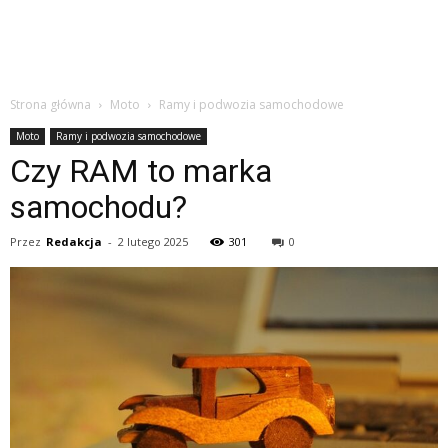
Strona główna
Moto
Ramy i podwozia samochodowe
Moto
Ramy i podwozia samochodowe
Czy RAM to marka
samochodu?
Przez
Redakcja
-
2 lutego 2025
301
0