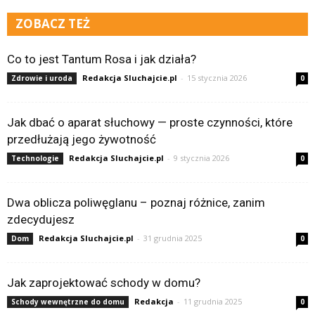
ZOBACZ TEŻ
Co to jest Tantum Rosa i jak działa?
Redakcja Sluchajcie.pl
-
15 stycznia 2026
Zdrowie i uroda
0
Jak dbać o aparat słuchowy — proste czynności, które
przedłużają jego żywotność
Redakcja Sluchajcie.pl
-
9 stycznia 2026
Technologie
0
Dwa oblicza poliwęglanu – poznaj różnice, zanim
zdecydujesz
Redakcja Sluchajcie.pl
-
31 grudnia 2025
Dom
0
Jak zaprojektować schody w domu?
Redakcja
-
11 grudnia 2025
Schody wewnętrzne do domu
0