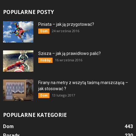
POPULARNE POSTY
Piniata – jak ją przygotować?
24 września 2016
Dom
Szisza – jak ją prawidłowo palić?
16 września 2016
Hobby
Firany na metry z wszytą taśmą marszczącą –
jak stosować ?
13 lutego 2017
Dom
POPULARNE KATEGORIE
Dom
443
Porady
230