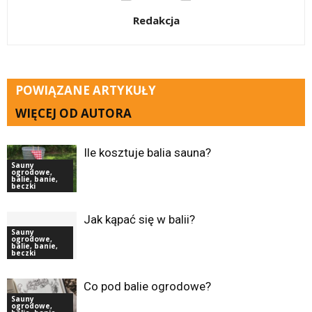
Redakcja
POWIĄZANE ARTYKUŁY
WIĘCEJ OD AUTORA
Ile kosztuje balia sauna?
Sauny
ogrodowe,
balie, banie,
beczki
Jak kąpać się w balii?
Sauny
ogrodowe,
balie, banie,
beczki
Co pod balie ogrodowe?
Sauny
ogrodowe,