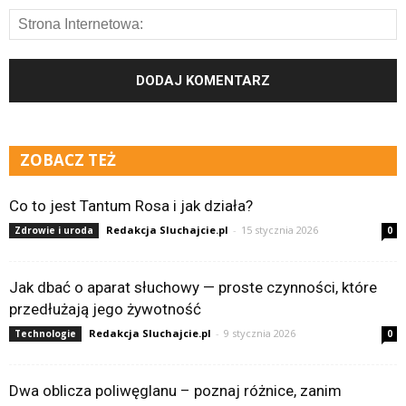
ZOBACZ TEŻ
Co to jest Tantum Rosa i jak działa?
Redakcja Sluchajcie.pl
-
15 stycznia 2026
Zdrowie i uroda
0
Jak dbać o aparat słuchowy — proste czynności, które
przedłużają jego żywotność
Redakcja Sluchajcie.pl
-
9 stycznia 2026
Technologie
0
Dwa oblicza poliwęglanu – poznaj różnice, zanim