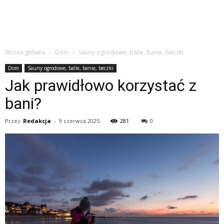
Strona główna
Dom
Sauny ogrodowe, balie, banie, beczki
Dom
Sauny ogrodowe, balie, banie, beczki
Jak prawidłowo korzystać z
bani?
Przez
Redakcja
-
9 czerwca 2025
281
0