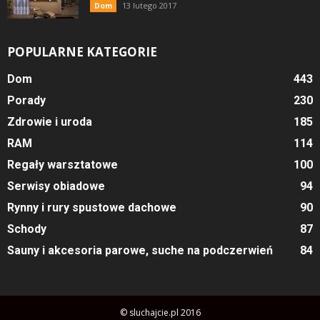
13 lutego 2017
Dom
POPULARNE KATEGORIE
Dom
443
Porady
230
Zdrowie i uroda
185
RAM
114
Regały warsztatowe
100
Serwisy obiadowe
94
Rynny i rury spustowe dachowe
90
Schody
87
Sauny i akcesoria parowe, suche na podczerwień
84
© sluchajcie.pl 2016