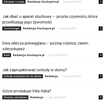
Redakcja Sluchajcie.pl
-
15 stycznia 2026
Zdrowie i uroda
0
Jak dbać o aparat słuchowy — proste czynności, które
przedłużają jego żywotność
Redakcja Sluchajcie.pl
-
9 stycznia 2026
Technologie
0
Dwa oblicza poliwęglanu – poznaj różnice, zanim
zdecydujesz
Redakcja Sluchajcie.pl
-
31 grudnia 2025
Dom
0
Jak zaprojektować schody w domu?
Redakcja
-
11 grudnia 2025
Schody wewnętrzne do domu
0
Gdzie produkuje Villa Italia?
Redakcja
-
11 grudnia 2025
Serwisy obiadowe
0