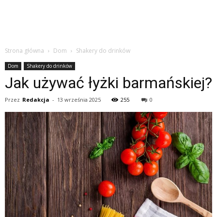
Strona główna
Dom
Shakery do drinków
Dom
Shakery do drinków
Jak używać łyżki barmańskiej?
Przez
Redakcja
-
13 września 2025
255
0