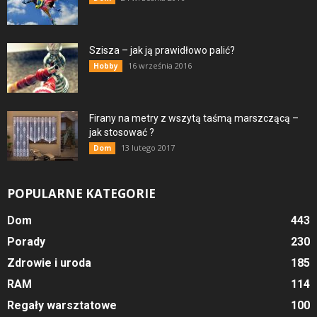
Szisza – jak ją prawidłowo palić?
16 września 2016
Hobby
Firany na metry z wszytą taśmą marszczącą –
jak stosować ?
13 lutego 2017
Dom
POPULARNE KATEGORIE
Dom
443
Porady
230
Zdrowie i uroda
185
RAM
114
Regały warsztatowe
100