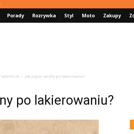
t
Porady
Rozrywka
Styl
Moto
Zakupy
Z
 lakiernicze
Jaki papier wodny po lakierowaniu?
ny po lakierowaniu?