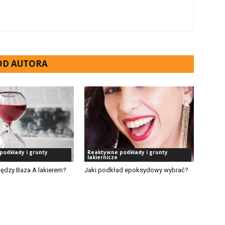
 OD AUTORA
podkłady i grunty
Reaktywne podkłady i grunty
lakiernicze
iędzy Baza A lakierem?
Jaki podkład epoksydowy wybrać?