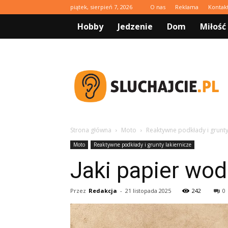
piątek, sierpień 7, 2026
O nas
Reklama
Kontak
Hobby
Jedzenie
Dom
Miłość
Sluchajcie.pl
Strona główna
Moto
Reaktywne podkłady i grunty
Moto
Reaktywne podkłady i grunty lakiernicze
Jaki papier wod
Przez
Redakcja
-
21 listopada 2025
242
0