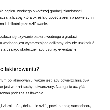
e papieru wodnego o wyższej gradacji ziarnistości.
aczana liczbą, która określa grubość ziaren na powierzchni
a i delikatniejsze szlifowanie.
aleca się używanie papieru wodnego o gradacji
eru wodnego jest wystarczająco delikatny, aby nie uszkodzić
wystarczająco skuteczny, aby usunąć ewentualne
o lakierowaniu?
ym po lakierowaniu, ważne jest, aby powierzchnia była
er jest w pełni suchy i utwardzony. Następnie oczyść
ysowań podczas szlifowania.
 ziarnistości, delikatnie szlifuj powierzchnię samochodu,