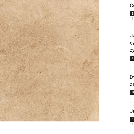
C
Z
15
J
c
ż
T
D
z
J
S
11