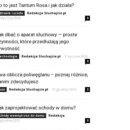
o to jest Tantum Rosa i jak działa?
Redakcja Sluchajcie.pl
-
drowie i uroda
 stycznia 2026
0
ak dbać o aparat słuchowy — proste
zynności, które przedłużają jego
ywotność
Redakcja Sluchajcie.pl
-
9 stycznia 2026
echnologie
0
wa oblicza poliwęglanu – poznaj różnice,
anim zdecydujesz
Redakcja Sluchajcie.pl
-
31 grudnia 2025
Dom
0
ak zaprojektować schody w domu?
Redakcja
-
chody wewnętrzne do domu
 grudnia 2025
0