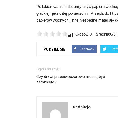
Po lakierowaniu zalecamy użyć papieru wodnego
gładkiej i jednolitej powierzchni. Przejdź do h
papierów wodnych i inne niezbędne materiały do
[Głosów:0 Średnia:0/5]
PODZIEL SIĘ
Facebook
Twit
Poprzedni artykuł
Czy drzwi przeciwpożarowe muszą być
zamknięte?
Redakcja