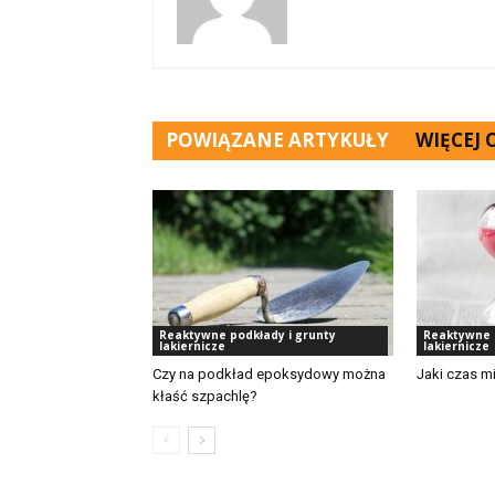
POWIĄZANE ARTYKUŁY
WIĘCEJ
Reaktywne podkłady i grunty
Reaktywne 
lakiernicze
lakiernicze
Czy na podkład epoksydowy można
Jaki czas m
kłaść szpachlę?