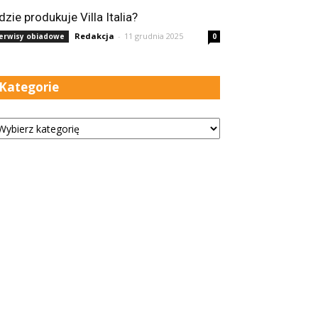
dzie produkuje Villa Italia?
Redakcja
-
11 grudnia 2025
erwisy obiadowe
0
Kategorie
tegorie