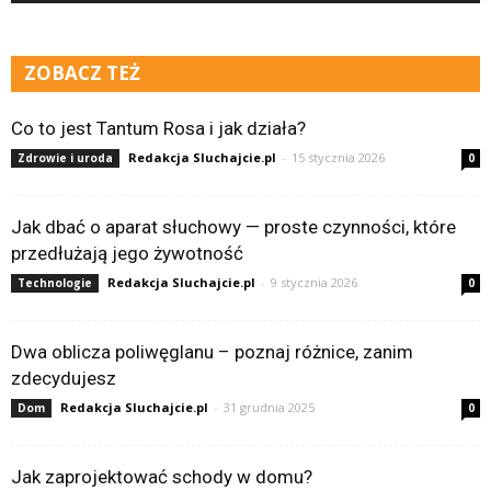
ZOBACZ TEŻ
Co to jest Tantum Rosa i jak działa?
Redakcja Sluchajcie.pl
-
15 stycznia 2026
Zdrowie i uroda
0
Jak dbać o aparat słuchowy — proste czynności, które
przedłużają jego żywotność
Redakcja Sluchajcie.pl
-
9 stycznia 2026
Technologie
0
Dwa oblicza poliwęglanu – poznaj różnice, zanim
zdecydujesz
Redakcja Sluchajcie.pl
-
31 grudnia 2025
Dom
0
Jak zaprojektować schody w domu?