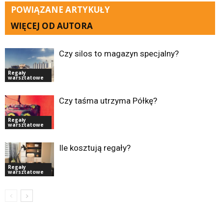
POWIĄZANE ARTYKUŁY
WIĘCEJ OD AUTORA
Czy silos to magazyn specjalny?
Regały
warsztatowe
Czy taśma utrzyma Półkę?
Regały
warsztatowe
Ile kosztują regały?
Regały
warsztatowe