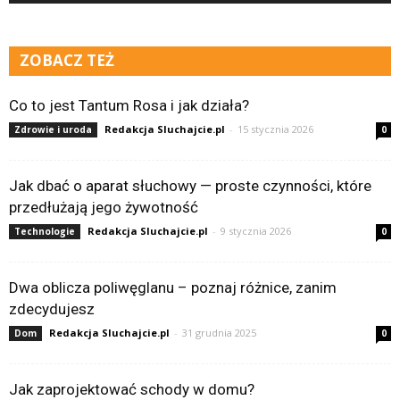
ZOBACZ TEŻ
Co to jest Tantum Rosa i jak działa?
Redakcja Sluchajcie.pl
-
15 stycznia 2026
Zdrowie i uroda
0
Jak dbać o aparat słuchowy — proste czynności, które
przedłużają jego żywotność
Redakcja Sluchajcie.pl
-
9 stycznia 2026
Technologie
0
Dwa oblicza poliwęglanu – poznaj różnice, zanim
zdecydujesz
Redakcja Sluchajcie.pl
-
31 grudnia 2025
Dom
0
Jak zaprojektować schody w domu?