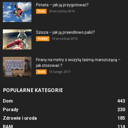
Piniata – jak ją przygotować?
24 września 2016
Dom
Szisza – jak ją prawidłowo palić?
16 września 2016
Hobby
Firany na metry z wszytą taśmą marszczącą –
jak stosować ?
13 lutego 2017
Dom
POPULARNE KATEGORIE
Dom
443
Porady
230
Zdrowie i uroda
185
RAM
114