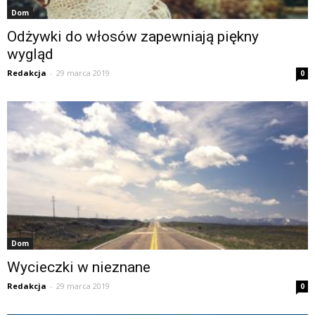
Dom
Odżywki do włosów zapewniają piękny
wygląd
Redakcja
-
29 marca 2019
0
Dom
Wycieczki w nieznane
Redakcja
-
29 marca 2019
0