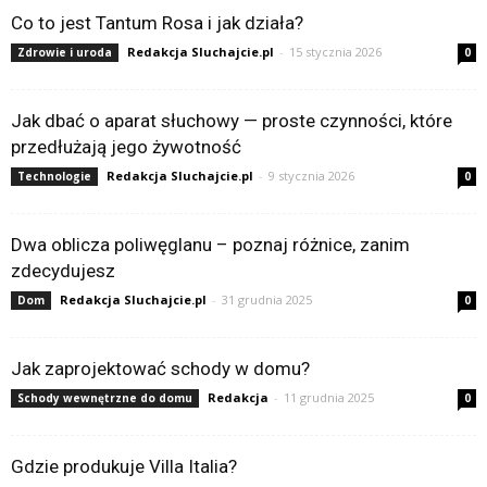
Co to jest Tantum Rosa i jak działa?
Redakcja Sluchajcie.pl
-
15 stycznia 2026
Zdrowie i uroda
0
Jak dbać o aparat słuchowy — proste czynności, które
przedłużają jego żywotność
Redakcja Sluchajcie.pl
-
9 stycznia 2026
Technologie
0
Dwa oblicza poliwęglanu – poznaj różnice, zanim
zdecydujesz
Redakcja Sluchajcie.pl
-
31 grudnia 2025
Dom
0
Jak zaprojektować schody w domu?
Redakcja
-
11 grudnia 2025
Schody wewnętrzne do domu
0
Gdzie produkuje Villa Italia?