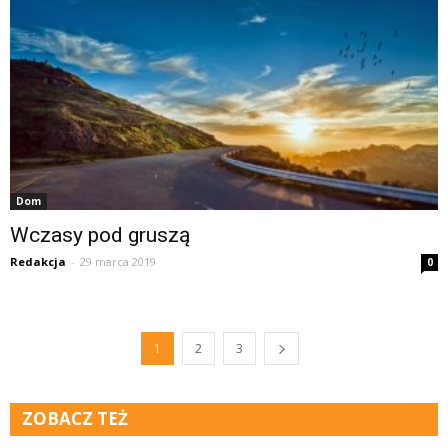
Dom
Wczasy pod gruszą
Redakcja
-
29 marca 2019
0
1
2
3
ZOBACZ TEŻ