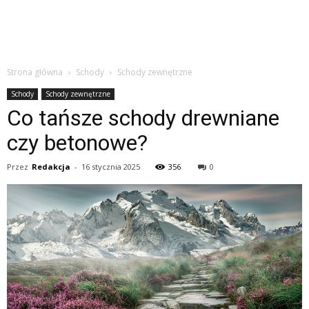
Strona główna
Schody
Schody zewnętrzne
Schody
Schody zewnętrzne
Co tańsze schody drewniane
czy betonowe?
Przez
Redakcja
-
16 stycznia 2025
356
0