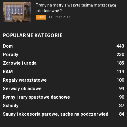
Firany na metry z wszytą taśmą marszczącą –
jak stosować ?
13 lutego 2017
Dom
POPULARNE KATEGORIE
Dom
443
Porady
230
Zdrowie i uroda
185
RAM
114
Regały warsztatowe
100
Serwisy obiadowe
94
Rynny i rury spustowe dachowe
90
Schody
87
Sauny i akcesoria parowe, suche na podczerwień
84