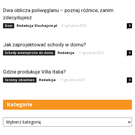
Dwa oblicza poliwęglanu – poznaj różnice, zanim
zdecydujesz
Redakcja Sluchajcie.pl
-
31 grudnia 2025
Dom
0
Jak zaprojektować schody w domu?
Redakcja
-
11 grudnia 2025
Schody wewnętrzne do domu
0
Gdzie produkuje Villa Italia?
Redakcja
-
11 grudnia 2025
Serwisy obiadowe
0
Kategorie
Kategorie