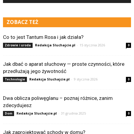
ZOBACZ TEŻ
Co to jest Tantum Rosa i jak działa?
Redakcja Sluchajcie.pl
-
15 stycznia 2026
Zdrowie i uroda
0
Jak dbać o aparat słuchowy — proste czynności, które
przedłużają jego żywotność
Redakcja Sluchajcie.pl
-
9 stycznia 2026
Technologie
0
Dwa oblicza poliwęglanu – poznaj różnice, zanim
zdecydujesz
Redakcja Sluchajcie.pl
-
31 grudnia 2025
Dom
0
Jak zaprojektować schody w domu?