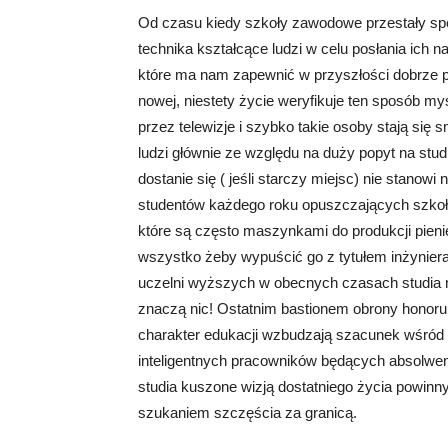
Od czasu kiedy szkoły zawodowe przestały spełn
technika kształcące ludzi w celu posłania ich 
które ma nam zapewnić w przyszłości dobrze pł
nowej, niestety życie weryfikuje ten sposób m
przez telewizje i szybko takie osoby stają si
ludzi głównie ze względu na duży popyt na stu
dostanie się ( jeśli starczy miejsc) nie stanow
studentów każdego roku opuszczających szkoły
które są często maszynkami do produkcji pien
wszystko żeby wypuścić go z tytułem inżyniera 
uczelni wyższych w obecnych czasach studia nie
znaczą nic! Ostatnim bastionem obrony honoru s
charakter edukacji wzbudzają szacunek wśród
inteligentnych pracowników będących absolwen
studia kuszone wizją dostatniego życia powinny
szukaniem szczęścia za granicą.