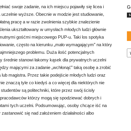
iać swoje zadanie, na ich miejscu pojawiły się licea i
G
na uczelnie wyższe. Obecnie w modzie jest studiowanie,
S
atną pracę a w razie zwolnienia szybkie znalezienie
yślenia ukształtowany w umysłach młodych ludzi głównie
ę smutnymi gośćmi miejscowego PUP-u. Taki los spotyka
diowanie, często na kierunku „mało wymagającym” na który
Ka
i najmniejszego problemu. Duża ilość potencjalnych
 średnie stanowi łakomy kąsek dla prywatnych uczelni
iędzy mającymi za zadanie „wchłonąć” taką osobę a zrobić
lub magistra. Przez takie podejście młodych ludzi oraz
 znaczą tyle co kiedyś a co więcej dla niektórych nie
tudentów są politechniki, które przez swój ścisły
 pracodawców którzy mogą się spodziewać dobrych i
tami tych uczelni. Podsumowując, osoby chcące iść na
 zastanowić się nad założeniem działalności albo