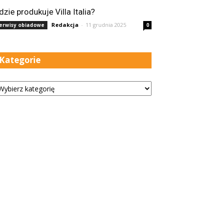
dzie produkuje Villa Italia?
Redakcja
-
11 grudnia 2025
erwisy obiadowe
0
Kategorie
tegorie