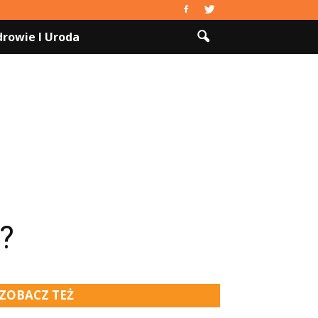
drowie I Uroda
a?
ZOBACZ TEŻ