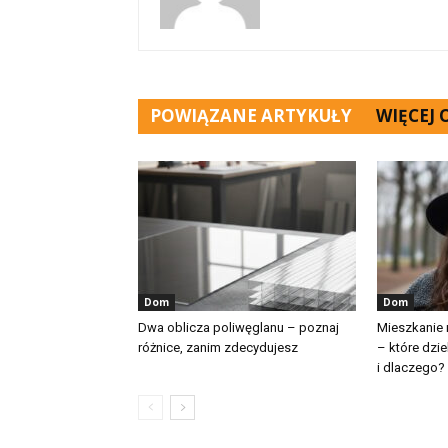
POWIĄZANE ARTYKUŁY
WIĘCEJ
Dom
Dom
Dwa oblicza poliwęglanu – poznaj
Mieszkanie
różnice, zanim zdecydujesz
– które dzie
i dlaczego?