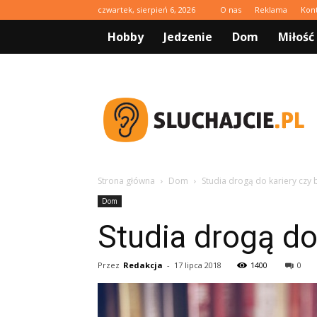
czwartek, sierpień 6, 2026
O nas
Reklama
Kon
Hobby
Jedzenie
Dom
Miłość
Sluchajcie.pl
Strona główna
Dom
Studia drogą do kariery czy
Dom
Studia drogą do
Przez
Redakcja
-
17 lipca 2018
1400
0