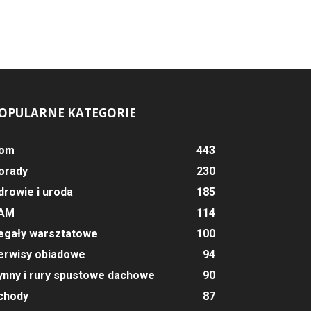
OPULARNE KATEGORIE
om
443
orady
230
drowie i uroda
185
AM
114
egały warsztatowe
100
erwisy obiadowe
94
ynny i rury spustowe dachowe
90
chody
87