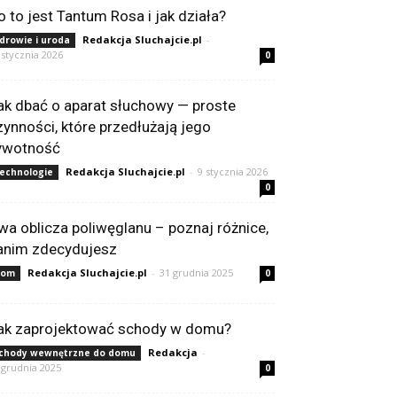
o to jest Tantum Rosa i jak działa?
Redakcja Sluchajcie.pl
-
drowie i uroda
 stycznia 2026
0
ak dbać o aparat słuchowy — proste
zynności, które przedłużają jego
ywotność
Redakcja Sluchajcie.pl
-
9 stycznia 2026
echnologie
0
wa oblicza poliwęglanu – poznaj różnice,
anim zdecydujesz
Redakcja Sluchajcie.pl
-
31 grudnia 2025
Dom
0
ak zaprojektować schody w domu?
Redakcja
-
chody wewnętrzne do domu
 grudnia 2025
0