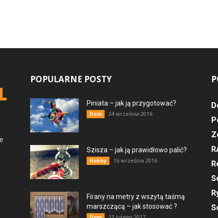
POPULARNE POSTY
P
Piniata – jak ją przygotować?
D
24 września 2016
Dom
P
Z
ce
R
Szisza – jak ją prawidłowo palić?
16 września 2016
Hobby
R
S
R
Firany na metry z wszytą taśmą
marszczącą – jak stosować ?
S
13 lutego 2017
Dom