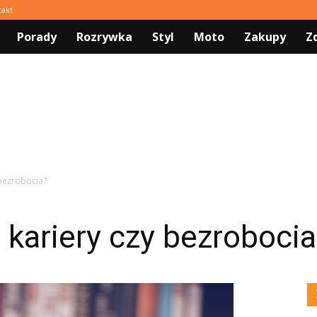
takt
Porady
Rozrywka
Styl
Moto
Zakupy
Z
 bezrobocia?
 kariery czy bezroboci