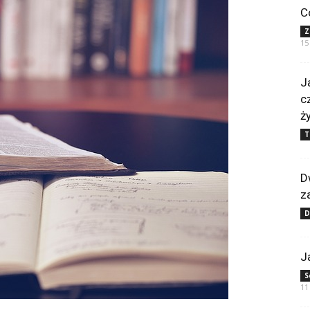
C
Z
15
J
c
ż
T
D
z
J
S
11