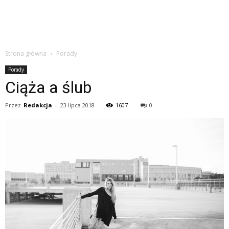
Strona główna
Porady
Porady
Ciąża a ślub
Przez
Redakcja
-
23 lipca 2018
1607
0