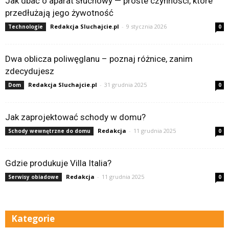
Jak dbać o aparat słuchowy — proste czynności, które
przedłużają jego żywotność
Redakcja Sluchajcie.pl
-
9 stycznia 2026
Technologie
0
Dwa oblicza poliwęglanu – poznaj różnice, zanim
zdecydujesz
Redakcja Sluchajcie.pl
-
31 grudnia 2025
Dom
0
Jak zaprojektować schody w domu?
Redakcja
-
11 grudnia 2025
Schody wewnętrzne do domu
0
Gdzie produkuje Villa Italia?
Redakcja
-
11 grudnia 2025
Serwisy obiadowe
0
Kategorie