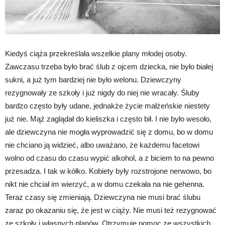
Kiedyś ciąża przekreślała wszelkie plany młodej osoby.
Zawczasu trzeba było brać ślub z ojcem dziecka, nie było białej
sukni, a już tym bardziej nie było welonu. Dziewczyny
rezygnowały ze szkoły i już nigdy do niej nie wracały. Śluby
bardzo często były udane, jednakże życie małżeńskie niestety
już nie. Mąż zaglądał do kieliszka i często bił. I nie było wesoło,
ale dziewczyna nie mogła wyprowadzić się z domu, bo w domu
nie chciano ją widzieć, albo uważano, że każdemu facetowi
wolno od czasu do czasu wypić alkohol, a z biciem to na pewno
przesadza. I tak w kółko. Kobiety były rozstrojone nerwowo, bo
nikt nie chciał im wierzyć, a w domu czekała na nie gehenna.
Teraz czasy się zmieniają. Dziewczyna nie musi brać ślubu
zaraz po okazaniu się, że jest w ciąży. Nie musi też rezygnować
ze szkoły i własnych planów. Otrzymuje pomoc ze wszystkich