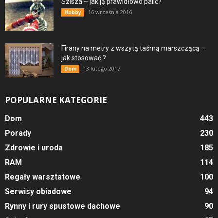
Szisza – jak ją prawidłowo palić?
16 września 2016
Hobby
Firany na metry z wszytą taśmą marszczącą –
jak stosować ?
13 lutego 2017
Dom
POPULARNE KATEGORIE
Dom
443
Porady
230
Zdrowie i uroda
185
RAM
114
Regały warsztatowe
100
Serwisy obiadowe
94
Rynny i rury spustowe dachowe
90