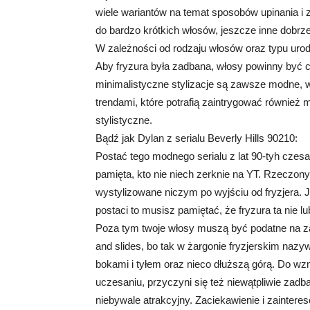
wiele wariantów na temat sposobów upinania i
do bardzo krótkich włosów, jeszcze inne dobrze
W zależności od rodzaju włosów oraz typu urod
Aby fryzura była zadbana, włosy powinny być 
minimalistyczne stylizacje są zawsze modne, 
trendami, które potrafią zaintrygować również 
stylistyczne.
Bądź jak Dylan z serialu Beverly Hills 90210:
Postać tego modnego serialu z lat 90-tyh czesa
pamięta, kto nie niech zerknie na YT. Rzeczon
wystylizowane niczym po wyjściu od fryzjera. J
postaci to musisz pamiętać, że fryzura ta nie l
Poza tym twoje włosy muszą być podatne na za
and slides, bo tak w żargonie fryzjerskim nazywa 
bokami i tyłem oraz nieco dłuższą górą. Do wz
uczesaniu, przyczyni się też niewątpliwie zad
niebywale atrakcyjny. Zaciekawienie i zaintere