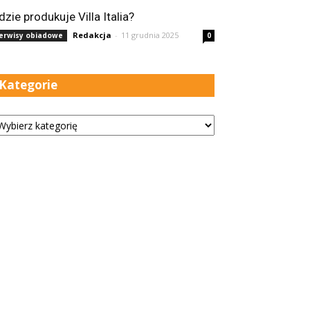
dzie produkuje Villa Italia?
Redakcja
-
11 grudnia 2025
erwisy obiadowe
0
Kategorie
tegorie