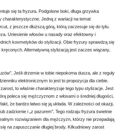
tuje się ta fryzura. Podgolone boki, długa grzywka
hy charakterystyczne. Jedną z wariacji na temat
ut, z jeszcze dłuższą górą, którą zaczesuje się do tyłu.
eza. Uniesienie włosów u nasady oraz efektowny i
nich kosmetyków do stylizacji. Obie fryzury sprawdzą się
 kręconych. Alternatywną stylizacją jest zaczes wiązany,
uzów”. Jeśli drzemie w tobie niepokorna dusza, ale z reguły
ienniku elektronicznym to jest to propozycja dla ciebie.
rost, to właśnie charakteryzuje tego typu stylizacje. Jest
tórą poleca się mężczyznom z włosami o średniej długości,
kt, że bardzo łatwo się ją układa. W zależności od okazji,
ub zadziornie i „z pazurem”. Tego rodzaju fryzura świetnie
dealnym rozwiązaniem dla mężczyzn, którzy nie przepadają
się na zapuszczanie długiej brody. Kilkudniowy zarost