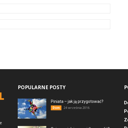
POPULARNE POSTY
P
Piniata – jak ją przygotować?
D
24 września 2016
Dom
P
Z
ce