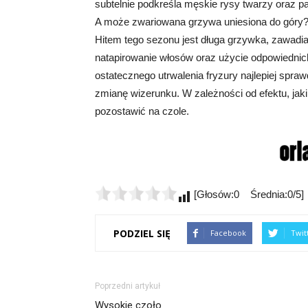
subtelnie podkreśla męskie rysy twarzy oraz
A może zwariowana grzywa uniesiona do góry
Hitem tego sezonu jest długa grzywka, zawadiac
natapirowanie włosów oraz użycie odpowiednich ś
ostatecznego utrwalenia fryzury najlepiej sprawd
zmianę wizerunku. W zależności od efektu, ja
pozostawić na czole.
[Głosów:0 Średnia:0/5]
PODZIEL SIĘ
Facebook
Twit
Poprzedni artykuł
Wysokie czoło