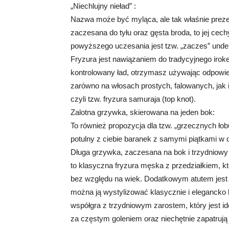
„Niechlujny nieład” :
Nazwa może być myląca, ale tak właśnie prezen
zaczesana do tyłu oraz gęsta broda, to jej cec
powyższego uczesania jest tzw. „zaczes” underc
Fryzura jest nawiązaniem do tradycyjnego irok
kontrolowany ład, otrzymasz używając odpowied
zarówno na włosach prostych, falowanych, jak i
czyli tzw. fryzura samuraja (top knot).
Zalotna grzywka, skierowana na jeden bok:
To również propozycja dla tzw. „grzecznych łob
potulny z ciebie baranek z samymi piątkami w dz
Długa grzywka, zaczesana na bok i trzydniowy za
to klasyczna fryzura męska z przedziałkiem, k
bez względu na wiek. Dodatkowym atutem jest fa
można ją wystylizować klasycznie i elegancko l
współgra z trzydniowym zarostem, który jest i
za częstym goleniem oraz niechętnie zapatrują 