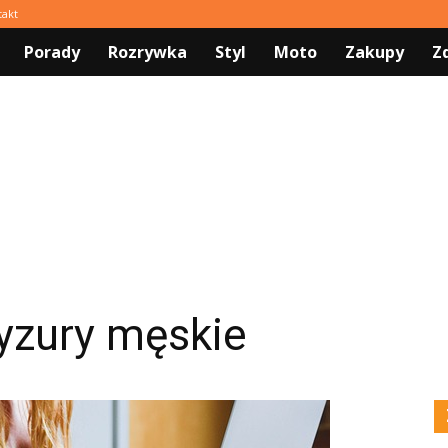
takt
Porady
Rozrywka
Styl
Moto
Zakupy
Z
yzury męskie