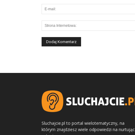
Sluchajcie.pl to portal wielotematyczny, na
którym znajdziesz wiele odpowiedzi na nurtują