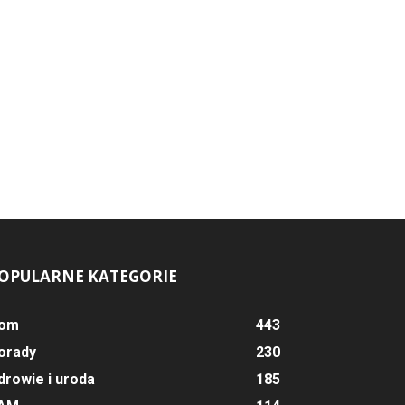
OPULARNE KATEGORIE
om
443
orady
230
drowie i uroda
185