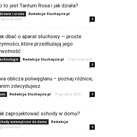
o to jest Tantum Rosa i jak działa?
Redakcja Sluchajcie.pl
-
drowie i uroda
 stycznia 2026
0
ak dbać o aparat słuchowy — proste
zynności, które przedłużają jego
ywotność
Redakcja Sluchajcie.pl
-
9 stycznia 2026
echnologie
0
wa oblicza poliwęglanu – poznaj różnice,
anim zdecydujesz
Redakcja Sluchajcie.pl
-
31 grudnia 2025
Dom
0
ak zaprojektować schody w domu?
Redakcja
-
chody wewnętrzne do domu
 grudnia 2025
0