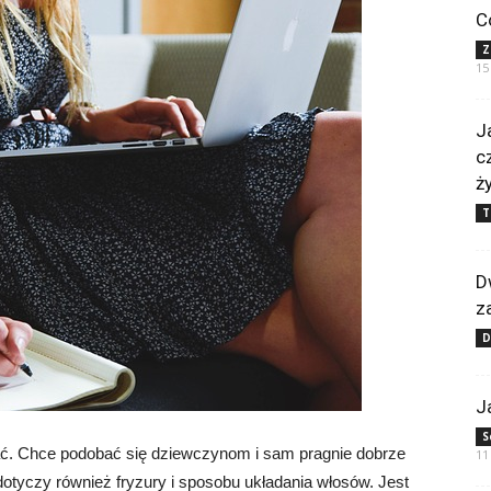
C
Z
15
J
c
ż
T
D
z
J
S
. Chce podobać się dziewczynom i sam pragnie dobrze
11
 dotyczy również fryzury i sposobu układania włosów. Jest