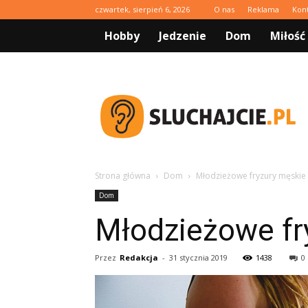
czwartek, sierpień 6, 2026
O nas
Reklama
Kon
Hobby
Jedzenie
Dom
Miłość
Sluchajcie.pl
Strona główna
Dom
Młodzieżowe fryzury męskie
Dom
Młodzieżowe fr
Przez
Redakcja
-
31 stycznia 2019
1438
0