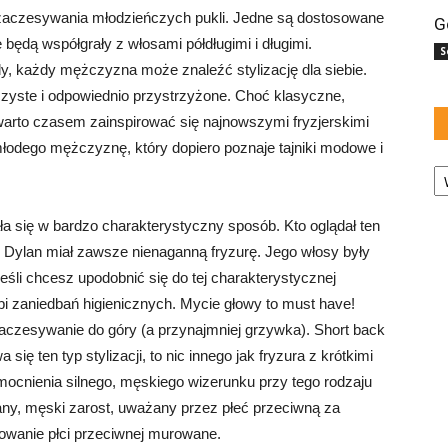
 zaczesywania młodzieńczych pukli. Jedne są dostosowane
G
 będą współgrały z włosami półdługimi i długimi.
S
y, każdy mężczyzna może znaleźć stylizację dla siebie.
czyste i odpowiednio przystrzyżone. Choć klasyczne,
warto czasem zainspirować się najnowszymi fryzjerskimi
młodego mężczyznę, który dopiero poznaje tajniki modowe i
Ka
ła się w bardzo charakterystyczny sposób. Kto oglądał ten
y Dylan miał zawsze nienaganną fryzurę. Jego włosy były
eśli chcesz upodobnić się do tej charakterystycznej
ubi zaniedbań higienicznych. Mycie głowy to must have!
czesywanie do góry (a przynajmniej grzywka). Short back
się ten typ stylizacji, to nic innego jak fryzura z krótkimi
mocnienia silnego, męskiego wizerunku przy tego rodzaju
bany, męski zarost, uważany przez płeć przeciwną za
sowanie płci przeciwnej murowane.