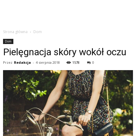
Strona główna
Dom
Dom
Pielęgnacja skóry wokół oczu
Przez
Redakcja
-
4 sierpnia 2018
1578
0