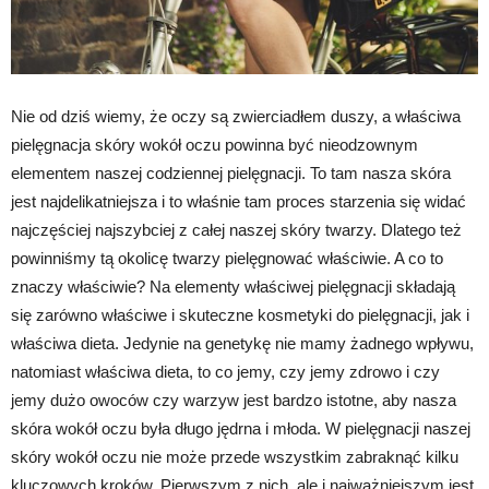
Nie od dziś wiemy, że oczy są zwierciadłem duszy, a właściwa
pielęgnacja skóry wokół oczu powinna być nieodzownym
elementem naszej codziennej pielęgnacji. To tam nasza skóra
jest najdelikatniejsza i to właśnie tam proces starzenia się widać
najczęściej najszybciej z całej naszej skóry twarzy. Dlatego też
powinniśmy tą okolicę twarzy pielęgnować właściwie. A co to
znaczy właściwie? Na elementy właściwej pielęgnacji składają
się zarówno właściwe i skuteczne kosmetyki do pielęgnacji, jak i
właściwa dieta. Jedynie na genetykę nie mamy żadnego wpływu,
natomiast właściwa dieta, to co jemy, czy jemy zdrowo i czy
jemy dużo owoców czy warzyw jest bardzo istotne, aby nasza
skóra wokół oczu była długo jędrna i młoda. W pielęgnacji naszej
skóry wokół oczu nie może przede wszystkim zabraknąć kilku
kluczowych kroków. Pierwszym z nich, ale i najważniejszym jest