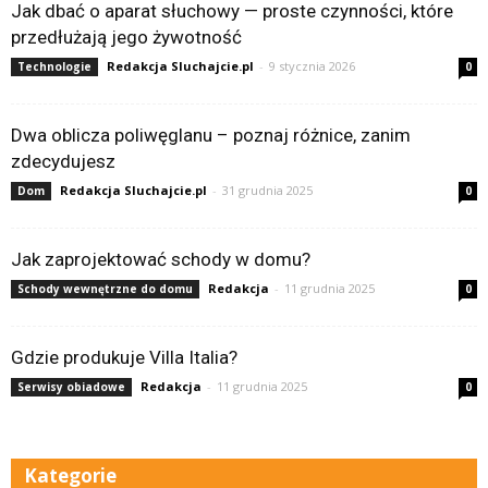
Jak dbać o aparat słuchowy — proste czynności, które
przedłużają jego żywotność
Redakcja Sluchajcie.pl
-
9 stycznia 2026
Technologie
0
Dwa oblicza poliwęglanu – poznaj różnice, zanim
zdecydujesz
Redakcja Sluchajcie.pl
-
31 grudnia 2025
Dom
0
Jak zaprojektować schody w domu?
Redakcja
-
11 grudnia 2025
Schody wewnętrzne do domu
0
Gdzie produkuje Villa Italia?
Redakcja
-
11 grudnia 2025
Serwisy obiadowe
0
Kategorie