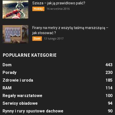
Szisza – jak ją prawidłowo palić?
16 września 2016
Hobby
Firany na metry z wszytą taśmą marszczącą –
jak stosować ?
13 lutego 2017
Dom
POPULARNE KATEGORIE
Dom
443
Porady
230
Zdrowie i uroda
185
RAM
114
Regały warsztatowe
100
Serwisy obiadowe
94
Rynny i rury spustowe dachowe
90