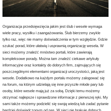
Organizacja przedsięwzięcia jakim jest ślub i wesele wymaga
wiele pracy, wysiłku i zaangażowania. Ślub bierzemy zwykle
tylko raz, więc nie mamy doświadczenia w tym względzie. Gdzie
szukać porad, które ułatwią i usprawnią organizację wesela. W
sieci możemy znaleźć mnóstwo portali, które zawierają
kompleksowe porady. Można tam znaleźć ciekawe artykuły
informacyjne oraz kontakty do dobrych firm, zajmujących się
poszczególnymi elementami organizacji uroczystości, jaką jest
wesele. Dodatkowo na każdym portalu możemy zalogować się
na forum, na którym udzielają się inne przyszłe młode pary lub
osoby, które wesele mają już za sobą. Dzięki temu możemy
otrzymać najlepsze i sprawdzone informacje z pierwszej ręki. My
sami także możemy podzielić się swoją wiedzą lub zadać pytanie
bardziej doświadczonym od nas. W sieci nie brakuje dobrych