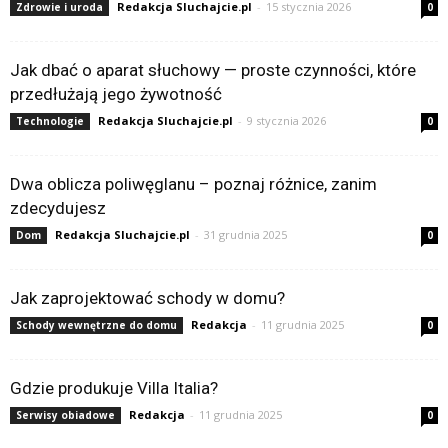
Redakcja Sluchajcie.pl
-
15 stycznia 2026
Zdrowie i uroda
0
Jak dbać o aparat słuchowy — proste czynności, które
przedłużają jego żywotność
Redakcja Sluchajcie.pl
-
9 stycznia 2026
Technologie
0
Dwa oblicza poliwęglanu – poznaj różnice, zanim
zdecydujesz
Redakcja Sluchajcie.pl
-
31 grudnia 2025
Dom
0
Jak zaprojektować schody w domu?
Redakcja
-
11 grudnia 2025
Schody wewnętrzne do domu
0
Gdzie produkuje Villa Italia?
Redakcja
-
11 grudnia 2025
Serwisy obiadowe
0