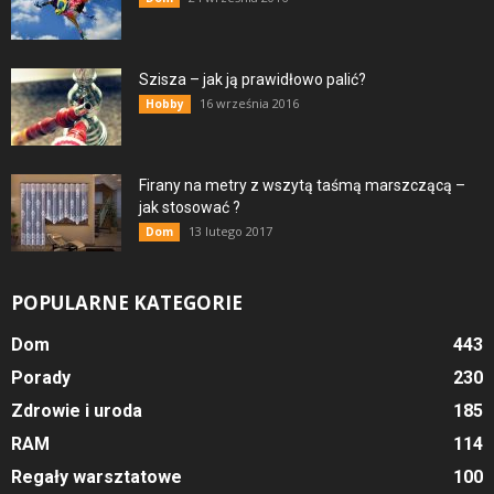
Szisza – jak ją prawidłowo palić?
16 września 2016
Hobby
Firany na metry z wszytą taśmą marszczącą –
jak stosować ?
13 lutego 2017
Dom
POPULARNE KATEGORIE
Dom
443
Porady
230
Zdrowie i uroda
185
RAM
114
Regały warsztatowe
100