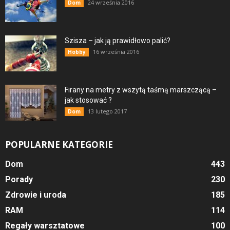
24 września 2016
Dom
Szisza – jak ją prawidłowo palić?
16 września 2016
Hobby
Firany na metry z wszytą taśmą marszczącą –
jak stosować ?
13 lutego 2017
Dom
POPULARNE KATEGORIE
Dom
443
Porady
230
Zdrowie i uroda
185
RAM
114
Regały warsztatowe
100