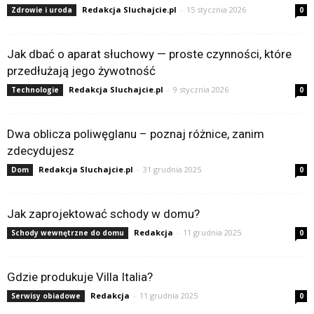
Redakcja Sluchajcie.pl
-
15 stycznia 2026
Zdrowie i uroda
0
Jak dbać o aparat słuchowy — proste czynności, które
przedłużają jego żywotność
Redakcja Sluchajcie.pl
-
9 stycznia 2026
Technologie
0
Dwa oblicza poliwęglanu – poznaj różnice, zanim
zdecydujesz
Redakcja Sluchajcie.pl
-
31 grudnia 2025
Dom
0
Jak zaprojektować schody w domu?
Redakcja
-
11 grudnia 2025
Schody wewnętrzne do domu
0
Gdzie produkuje Villa Italia?
Redakcja
-
11 grudnia 2025
Serwisy obiadowe
0