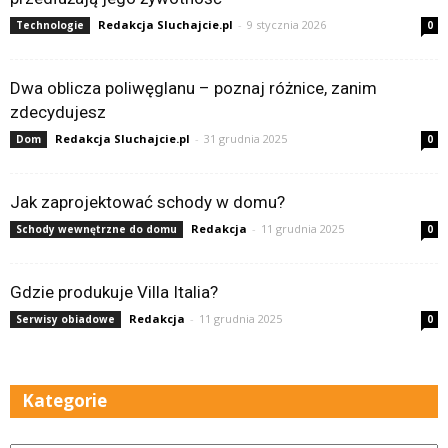
Redakcja Sluchajcie.pl
-
9 stycznia 2026
Technologie
0
Dwa oblicza poliwęglanu – poznaj różnice, zanim
zdecydujesz
Redakcja Sluchajcie.pl
-
31 grudnia 2025
Dom
0
Jak zaprojektować schody w domu?
Redakcja
-
11 grudnia 2025
Schody wewnętrzne do domu
0
Gdzie produkuje Villa Italia?
Redakcja
-
11 grudnia 2025
Serwisy obiadowe
0
Kategorie
Kategorie