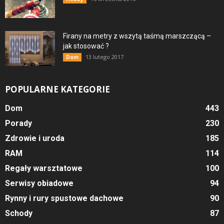
Firany na metry z wszytą taśmą marszczącą –
jak stosować ?
13 lutego 2017
Dom
POPULARNE KATEGORIE
Dom
443
Porady
230
Zdrowie i uroda
185
RAM
114
Regały warsztatowe
100
Serwisy obiadowe
94
Rynny i rury spustowe dachowe
90
Schody
87