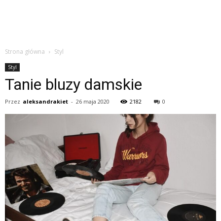
Strona główna
Styl
Styl
Tanie bluzy damskie
Przez
aleksandrakiet
-
26 maja 2020
2182
0